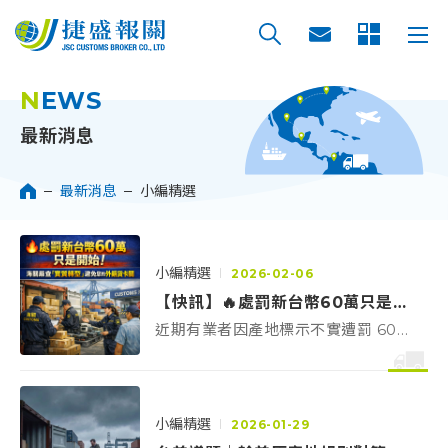
NEWS
最新消息
最新消息
小編精選
小編精選
2026-02-06
【快訊】🔥處罰新台幣60萬只是開始！海關嚴查「實質轉型」輸美 MIT產地合規提醒
近期有業者因產地標示不實遭罰 60
萬！海關嚴查「實質轉型」，捷盛報
關特別整理「輸美通關必備文件清
單」與合規流程，助您避開法規地
雷，確保出貨順暢。
小編精選
2026-01-29