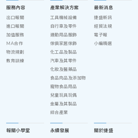
服務內容
產業解決方案
最新消息
出口報關
工具機械設備
捷盛新訊
進口報關
自行車及零件
經貿法規
加值服務
運動用品服飾
電子報
MA合作
傢俱家居傢飾
小編精選
物流規劃
化工品及製品
教育訓練
汽車及其零件
化妝及醫藥品
食品肉品及添加物
寵物食品用品
兒童玩具玩偶
金屬及其製品
綜合產業
報關小學堂
永續發展
關於捷盛