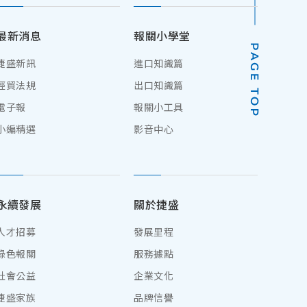
最新消息
報關小學堂
捷盛新訊
進口知識篇
經貿法規
出口知識篇
電子報
報關小工具
小編精選
影音中心
永續發展
關於捷盛
人才招募
發展里程
綠色報關
服務據點
社會公益
企業文化
捷盛家族
品牌信譽