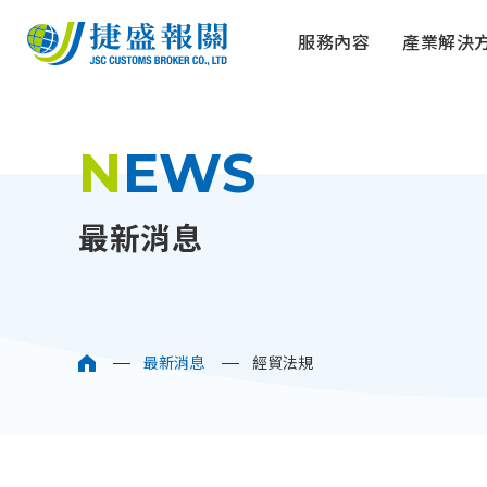
服務內容
產業解決
NEWS
出口報關
工具機械設
捷盛新訊
進口知識篇
人才招募
發展里程
MA合作
傢俱家居傢
影音中心
捷盛家族
品牌信譽
最新消息
化妝及醫藥
兒童玩具玩
最新消息
經貿法規
小編精選