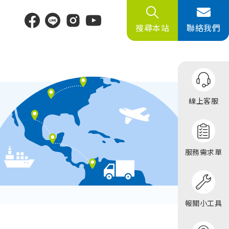
搜尋本站
聯絡我們
飾
線上客服
件
品
服務需求單
報關小工具