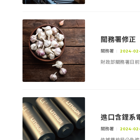
關務署修正
關務署
2024-02
財政部關務署日前
進口含鋰系
關務署
2024-02-
依據標檢局公告進