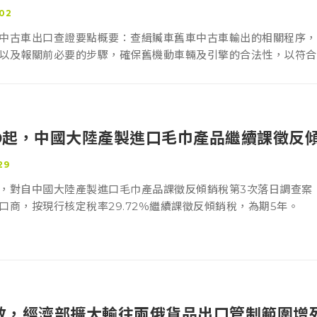
02
中古車出口查證要點概要：查緝贓車舊車中古車輸出的相關程序，
以及報關前必要的步驟，確保舊機動車輛及引擎的合法性，以符合
、現場查驗、查證報告等各個細節。
2/29起，中國大陸產製進口毛巾產品繼續課徵反
29
，對自中國大陸產製進口毛巾產品課徵反傾銷稅第3次落日調查案，財
口商，按現行核定稅率29.72％繼續課徵反傾銷稅，為期5年。
25生效，經濟部擴大輸往兩俄貨品出口管制範圍