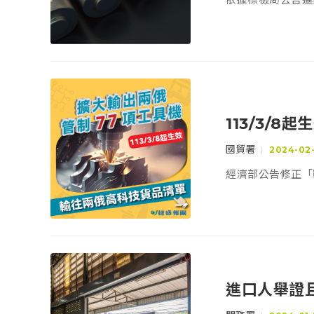
113/3/
國貿署
2024-02
經濟部公告修正「
進口人舉證