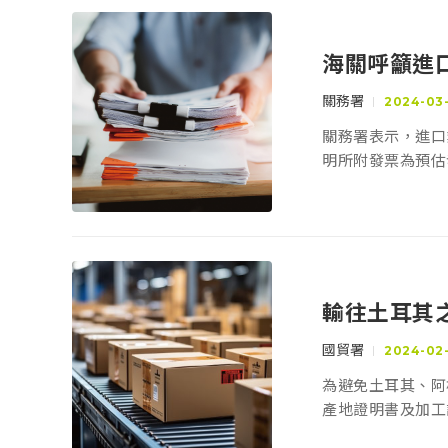
海關呼籲進
關務署
2024-03
關務署表示，進口
明所附發票為預估
輸往土耳其
輪胎圈」申
國貿署
2024-02
為避免土耳其、阿
產地證明書及加工
請。詳情請參考相