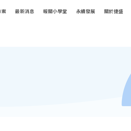
方案
最新消息
報關小學堂
永續發展
關於捷盛
備
進口報關
自行車及零件
經貿法規
出口知識篇
綠色報關
服務據點
加值服務
運動用品服
電子報
報關小工具
社會公益
企業文化
國貿署
飾
物流規劃
化工品及製品
產學合作
經營團隊
教育訓練
汽車及其零
經營理念
標檢局
關務署
品
食品肉品及添加物
寵物食品用
食藥署
財政部
偶
金屬及其製品
綜合產業
農業部