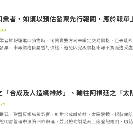
口業者，如須以預估發票先行報關，應於報單
-08
業者於報運進口貨物時，倘買賣雙方尚未議定交易價格，且未能即
發票，申報價格係屬暫訂價格，避免因完稅價格申報不實而遭受處
之「合成及人造纖維紗」、輸往阿根廷之「太
請原產地證明書相關規定
-29
根廷、歐盟反傾銷稅影響，針對合成纖維紗、太陽眼鏡、鋁製輪胎
證明書管理辦法第16條辦理，並另檢附製造商工廠登記證明、切
關法規。