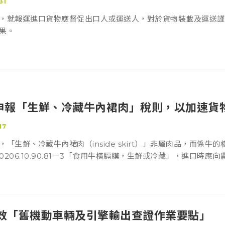
31
，就報運進口貨物應督促出口人或運送人，對於貨物裝載及運送謹
果。
申報「生鮮、冷藏牛內裙肉」稅則，以加速貨
17
「生鮮、冷藏牛內裙肉（inside skirt）」非屬肉品，而係牛
206.10.90.81－3「食用牛橫膈膜，生鮮或冷藏」，進口時
輸入查驗，且大陸物品不准輸入。
1起生效「舊機動車輛及引擎輸出查證作業要點」