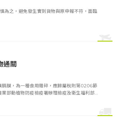
慎為之，避免發生實到貨物與原申報不符，面臨
物通關
的橫膈膜，為一種食用雜碎，應歸屬稅則第0206節
應向農業部動植物防疫檢疫署辦理檢疫及衛生福利部食