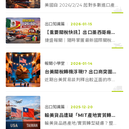
美國自 2026/2/24 起對多數進口產
品加徵 10% 附加關稅！本文為您整理
「在途貨物豁免條款」與「特定產業
豁免清單」，並解析 232 條款鋼鋁產
出口知識篇
2026-01-15
品的課稅細節，助您快速釐清貨物能
【重要關稅快訊】出口墨西哥廠商請注意：墨國公告無FTA國家調漲1,463項產品關稅，最高達50%
否安全過關。
捷盛報關｜隨時掌握最新國際關稅動
態，墨西哥已對未簽FTA國家（含台
灣）1,463項貨品上調關稅，
2026/01/01生效。多項產品稅率提升
報關小學堂
2026-01-14
至25%–35%，部分達50%。建議出
台美關稅轉機浮現!? 出口商突圍兩大籌碼：原產地規則對策與退稅紅利佈局
口前先確認HS Code與成本影響。
近期台美貿易談判釋出較正面的市場
訊號，外界預期輸美關稅可能由原本
「20% 疊加」走向比照日韓模式的
「15% 封頂」。若成真，紡織、自行
車、工具機與五金手工具等出口產業
出口知識篇
2025-12-20
的成本壓力可望緩解，競爭力有機會
輸美貨品遭疑「MIT產地實質轉型不足」？事前文件包與補證流程，加速通關
回升。
輸美貨品遇產地/實質轉型疑慮？整理