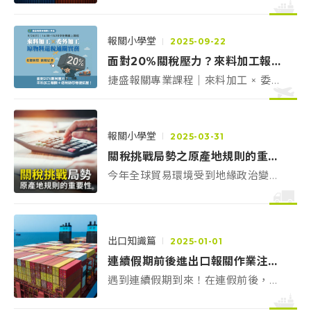
補證流程與事前文件包，協助加速通
關
報關小學堂
2025-09-22
面對20%關稅壓力？來料加工報關＋退稅助您穩健抗壓！
捷盛報關專業課程｜來料加工 × 委外
加工 × 原物料退稅通關實務
掌握合規與現金回流關鍵，強化您的
出口競爭力
報關小學堂
2025-03-31
關稅挑戰局勢之原產地規則的重要性
今年全球貿易環境受到地緣政治變
化、貿易戰、新貿易協定以及供應鏈
重組的影響，企業在國際市場上的競
爭模式發生重大改變。原產地規則
（Rules of Origin, ROO）在此背景
出口知識篇
2025-01-01
下變得格外重要，因為它直接影響到
連續假期前後進出口報關作業注意事項
企業的關稅負擔、進出口法規，以及
遇到連續假期到來！在連假前後，進/
供應鏈佈局策略。
出口商具體應該注意到哪些事情? 報
關小學堂帶你一一來審視應注意的眉