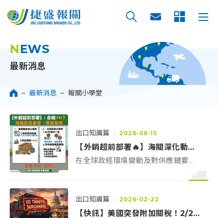
NEWS
最新消息
最新消息
報關小學堂
出口知識篇
2026-06-15
【外銷超前部署🔥】海關深化動態審查！產地實質轉型與標示查核趨嚴
在全球政經環境變動及對供應鏈要求
日益重視之下，台灣相關主管機關對
於貨物原產地的稽查力道亦在持續加
大。 掌握「實質轉型」核心兩大標準
出口知識篇
2026-02-22
與出貨 5 大檢核關鍵，避免通關不卡
【快訊】美國突發附加關稅！2/24 生效，您的輸美貨物有在「豁免清單」嗎？
關！