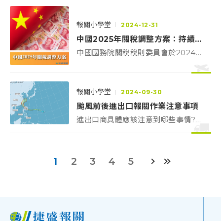
角，讓你可以安心迎接連假，連假後
各項進出口貿易順利進行。
報關小學堂
2024-12-31
中國2025年關稅調整方案：持續適用ECFA部分優惠，進口稅率再降幅
中國國務院關稅稅則委員會於2024年
12月26日發布《2024年第12號公
告》，公布2025年進口關稅調整方案
彙整
報關小學堂
2024-09-30
颱風前後進出口報關作業注意事項
進出口商具體應該注意到哪些事情?報
關小學堂帶你一一來審視應注意的眉
角，讓你應變颱風前後，達到進出口
報關業務順利。
1
2
3
4
5